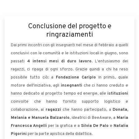
Conclusione del progetto e
ringraziamenti
Dai primi incontri con gli insegnanti nel mese di febbraio a quelli
conclusivi con le comunità e le istituzioni locali in giugno, sono
passati
4 intensi mesi di duro lavoro
. L'entusiasmo dei
ragazzi, ci ripaga di ogni sforzo. Grazie quindi a chi ha reso
possibile tutto ciò: a
Fondazione Cariplo
in primis, quale
motore dell'iniziativa, agli
insegnanti
che ci hanno creduto e
hanno dedicato al progetto tempo ed energie, alle
istituzioni
coinvolte che hanno fornito supporto logistico e
collaborazione, ai
ragazzi
che hanno partecipato, a
Donata,
Melania e Manuela Balzarolo
, ideatrici di BeeAware, a
Maria
Francesca Angelli
per la grafica e a
Silvia De Palo
e
Natalia
Pigorini
per la parte apistica della didattica.