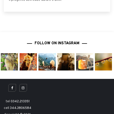
Il progetto dovrebbe durare 3 anni.
FOLLOW ON INSTAGRAM
tel
0342.213351
cell
344.3806584