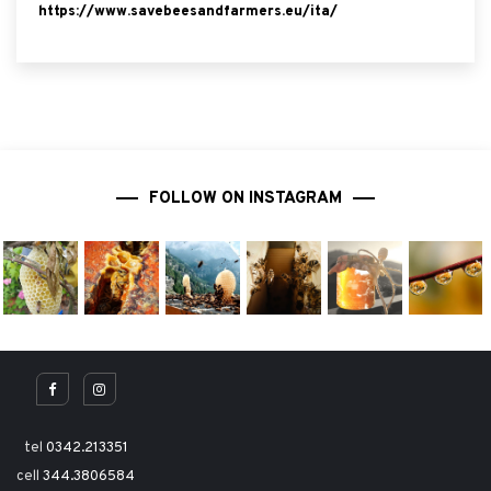
https://www.savebeesandfarmers.eu/ita/
FOLLOW ON INSTAGRAM
tel
0342.213351
cell
344.3806584