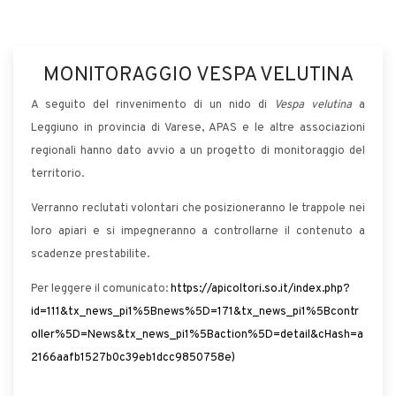
MONITORAGGIO VESPA VELUTINA
A seguito del rinvenimento di un nido di
Vespa velutina
a
Leggiuno in provincia di Varese, APAS e le altre associazioni
regionali hanno dato avvio a un progetto di monitoraggio del
territorio.
Verranno reclutati volontari che posizioneranno le trappole nei
loro apiari e si impegneranno a controllarne il contenuto a
scadenze prestabilite.
Per leggere il comunicato:
https://apicoltori.so.it/index.php?
id=111&tx_news_pi1%5Bnews%5D=171&tx_news_pi1%5Bcontr
oller%5D=News&tx_news_pi1%5Baction%5D=detail&cHash=a
2166aafb1527b0c39eb1dcc9850758e)