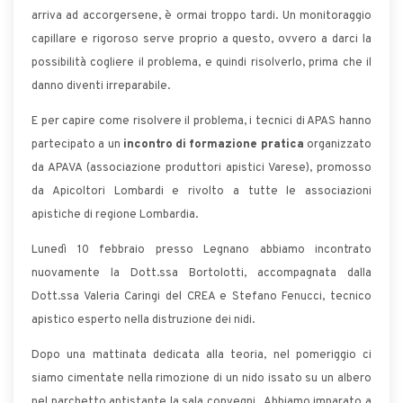
arriva ad accorgersene, è ormai troppo tardi. Un monitoraggio
capillare e rigoroso serve proprio a questo, ovvero a darci la
possibilità cogliere il problema, e quindi risolverlo, prima che il
danno diventi irreparabile.
E per capire come risolvere il problema, i tecnici di APAS hanno
partecipato a un
incontro di formazione pratica
organizzato
da APAVA (associazione produttori apistici Varese), promosso
da Apicoltori Lombardi e rivolto a tutte le associazioni
apistiche di regione Lombardia.
Lunedì 10 febbraio presso Legnano abbiamo incontrato
nuovamente la Dott.ssa Bortolotti, accompagnata dalla
Dott.ssa Valeria Caringi del CREA e Stefano Fenucci, tecnico
apistico esperto nella distruzione dei nidi.
Dopo una mattinata dedicata alla teoria, nel pomeriggio ci
siamo cimentate nella rimozione di un nido issato su un albero
nel parchetto antistante la sala convegni. Abbiamo imparato a