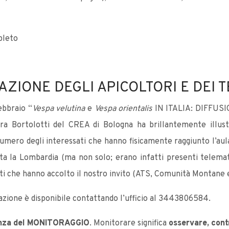
pleto
ZIONE DEGLI APICOLTORI E DEI T
ebbraio “
Vespa velutina
e
Vespa orientalis
IN ITALIA: DIFFUS
ra Bortolotti del CREA di Bologna ha brillantemente illustr
ero degli interessati che hanno fisicamente raggiunto l’aula 
utta la Lombardia (ma non solo; erano infatti presenti telema
nti che hanno accolto il nostro invito (ATS, Comunità Montane e 
strazione è disponibile contattando l’ufficio al 3443806584.
anza del MONITORAGGIO
. Monitorare significa
osservare, cont