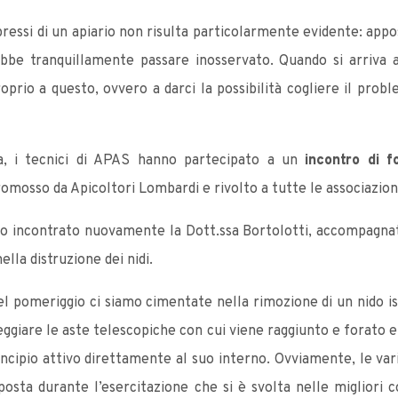
pressi di un apiario non risulta particolarmente evidente: appo
be tranquillamente passare inosservato. Quando si arriva 
prio a questo, ovvero a darci la possibilità cogliere il probl
a, i tecnici di APAS hanno partecipato a un
incontro di f
promosso da Apicoltori Lombardi e rivolto a tutte le associazion
 incontrato nuovamente la Dott.ssa Bortolotti, accompagnata
lla distruzione dei nidi.
el pomeriggio ci siamo cimentate nella rimozione di un nido i
iare le aste telescopiche con cui viene raggiunto e forato e a
incipio attivo direttamente al suo interno. Ovviamente, le var
sta durante l’esercitazione che si è svolta nelle migliori co