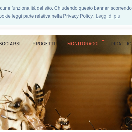
 alcune funzionalità del sito. Chiudendo questo banner, scorrendo
okie leggi parte relativa nella Privacy Policy.
Leggi di più
SOCIARSI
PROGETTI
MONITORAGGI
DIDATTIC