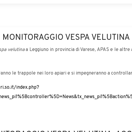
MONITORAGGIO VESPA VELUTINA
spa velutina
a Leggiuno in provincia di Varese, APAS e le altre 
anno le trappole nei loro apiari e si impegneranno a controlla
ri.so.it/index.php?
news_pi1%5Bcontroller%5D=News&tx_news_pi1%5Baction%5