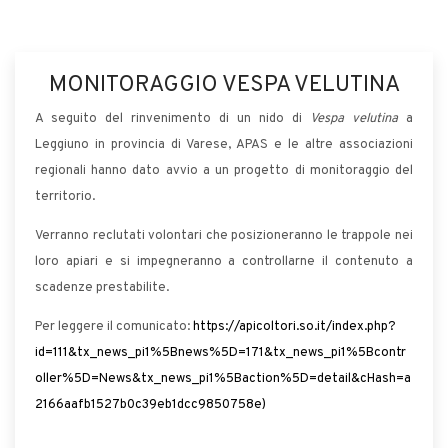
MONITORAGGIO VESPA VELUTINA
A seguito del rinvenimento di un nido di
Vespa velutina
a
Leggiuno in provincia di Varese, APAS e le altre associazioni
regionali hanno dato avvio a un progetto di monitoraggio del
territorio.
Verranno reclutati volontari che posizioneranno le trappole nei
loro apiari e si impegneranno a controllarne il contenuto a
scadenze prestabilite.
Per leggere il comunicato:
https://apicoltori.so.it/index.php?
id=111&tx_news_pi1%5Bnews%5D=171&tx_news_pi1%5Bcontr
oller%5D=News&tx_news_pi1%5Baction%5D=detail&cHash=a
2166aafb1527b0c39eb1dcc9850758e)