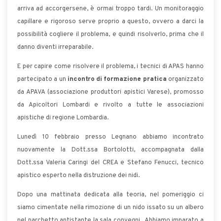
arriva ad accorgersene, è ormai troppo tardi. Un monitoraggio
capillare e rigoroso serve proprio a questo, ovvero a darci la
possibilità cogliere il problema, e quindi risolverlo, prima che il
danno diventi irreparabile.
E per capire come risolvere il problema, i tecnici di APAS hanno
partecipato a un
incontro di formazione pratica
organizzato
da APAVA (associazione produttori apistici Varese), promosso
da Apicoltori Lombardi e rivolto a tutte le associazioni
apistiche di regione Lombardia.
Lunedì 10 febbraio presso Legnano abbiamo incontrato
nuovamente la Dott.ssa Bortolotti, accompagnata dalla
Dott.ssa Valeria Caringi del CREA e Stefano Fenucci, tecnico
apistico esperto nella distruzione dei nidi.
Dopo una mattinata dedicata alla teoria, nel pomeriggio ci
siamo cimentate nella rimozione di un nido issato su un albero
nel parchetto antistante la sala convegni. Abbiamo imparato a