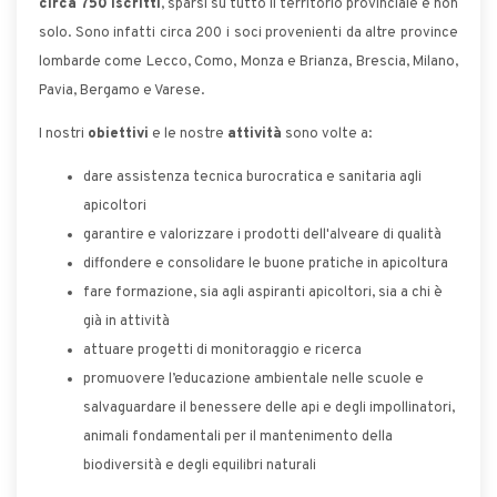
circa 750 iscritti
, sparsi su tutto il territorio provinciale e non
solo. Sono infatti circa 200 i soci provenienti da altre province
lombarde come Lecco, Como, Monza e Brianza, Brescia, Milano,
Pavia, Bergamo e Varese.
I nostri
obiettivi
e le nostre
attività
sono volte a:
dare assistenza tecnica burocratica e sanitaria agli
apicoltori
garantire e valorizzare i prodotti dell'alveare di qualità
diffondere e consolidare le buone pratiche in apicoltura
fare formazione, sia agli aspiranti apicoltori, sia a chi è
già in attività
attuare progetti di monitoraggio e ricerca
promuovere l’educazione ambientale nelle scuole e
salvaguardare il benessere delle api e degli impollinatori,
animali fondamentali per il mantenimento della
biodiversità e degli equilibri naturali