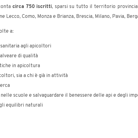
 conta
circa 750 iscritti
, sparsi su tutto il territorio provinci
me Lecco, Como, Monza e Brianza, Brescia, Milano, Pavia, Ber
lte a:
anitaria agli apicoltori
'alveare di qualità
tiche in apicoltura
ltori, sia a chi è già in attività
cerca
lle scuole e salvaguardare il benessere delle api e degli impo
i equilibri naturali