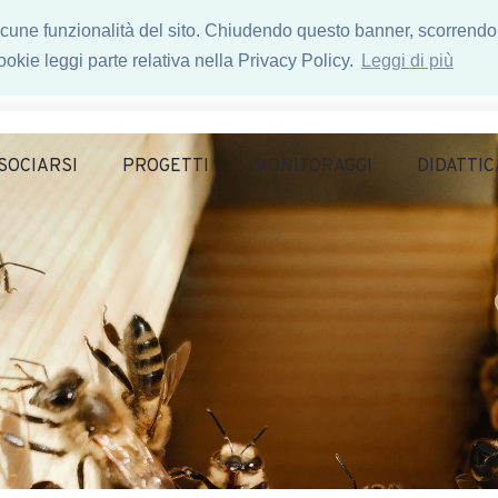
 alcune funzionalità del sito. Chiudendo questo banner, scorrendo
okie leggi parte relativa nella Privacy Policy.
Leggi di più
SOCIARSI
PROGETTI
MONITORAGGI
DIDATTIC