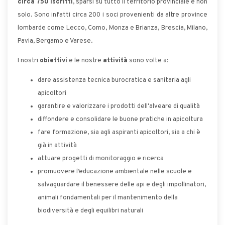
circa 750 iscritti
, sparsi su tutto il territorio provinciale e non
solo. Sono infatti circa 200 i soci provenienti da altre province
lombarde come Lecco, Como, Monza e Brianza, Brescia, Milano,
Pavia, Bergamo e Varese.
I nostri
obiettivi
e le nostre
attività
sono volte a:
dare assistenza tecnica burocratica e sanitaria agli
apicoltori
garantire e valorizzare i prodotti dell'alveare di qualità
diffondere e consolidare le buone pratiche in apicoltura
fare formazione, sia agli aspiranti apicoltori, sia a chi è
già in attività
attuare progetti di monitoraggio e ricerca
promuovere l’educazione ambientale nelle scuole e
salvaguardare il benessere delle api e degli impollinatori,
animali fondamentali per il mantenimento della
biodiversità e degli equilibri naturali