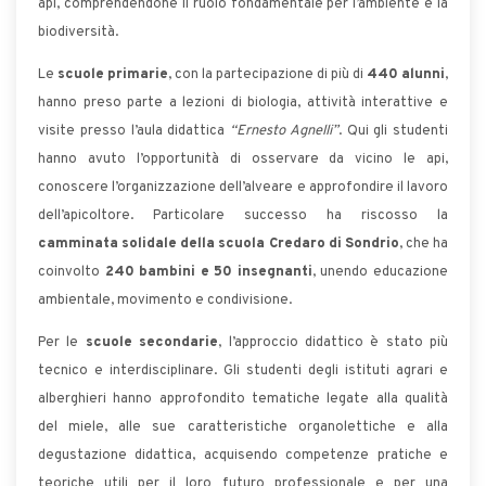
api, comprendendone il ruolo fondamentale per l’ambiente e la
biodiversità.
Le
scuole primarie
, con la partecipazione di più di
440 alunni
,
hanno preso parte a lezioni di biologia, attività interattive e
visite presso l’aula didattica
“Ernesto Agnelli”
. Qui gli studenti
hanno avuto l’opportunità di osservare da vicino le api,
conoscere l’organizzazione dell’alveare e approfondire il lavoro
dell’apicoltore. Particolare successo ha riscosso la
camminata solidale della scuola Credaro di Sondrio
, che ha
coinvolto
240 bambini e 50 insegnanti
, unendo educazione
ambientale, movimento e condivisione.
Per le
scuole secondarie
, l’approccio didattico è stato più
tecnico e interdisciplinare. Gli studenti degli istituti agrari e
alberghieri hanno approfondito tematiche legate alla qualità
del miele, alle sue caratteristiche organolettiche e alla
degustazione didattica, acquisendo competenze pratiche e
teoriche utili per il loro futuro professionale e per una