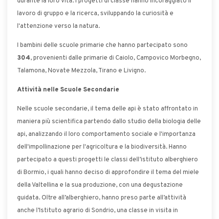
durante la loro vita. I progetti di classe hanno incoraggiato il
lavoro di gruppo e la ricerca, sviluppando la curiosità e
l'attenzione verso la natura.
I bambini delle scuole primarie che hanno partecipato sono
304
, provenienti dalle primarie di Caiolo, Campovico Morbegno,
Talamona, Novate Mezzola, Tirano e Livigno.
Attività nelle Scuole Secondarie
Nelle scuole secondarie, il tema delle api è stato affrontato in
maniera più scientifica partendo dallo studio della biologia delle
api, analizzando il loro comportamento sociale e l'importanza
dell'impollinazione per l'agricoltura e la biodiversità. Hanno
partecipato a questi progetti le classi dell’istituto alberghiero
di Bormio, i quali hanno deciso di approfondire il tema del miele
della Valtellina e la sua produzione, con una degustazione
guidata. Oltre all’alberghiero, hanno preso parte all’attività
anche l’Istituto agrario di Sondrio, una classe in visita in