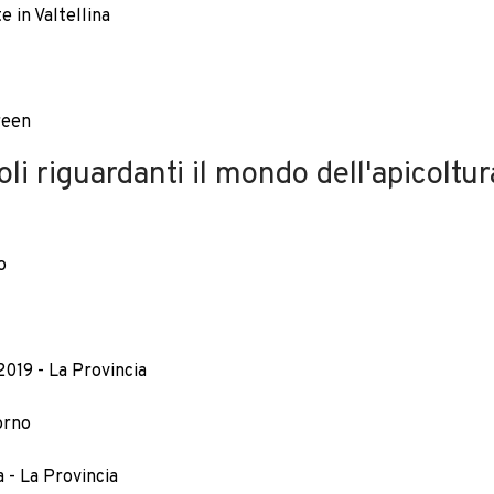
e in Valtellina
reen
oli riguardanti il mondo dell'apicoltur
o
019 - La Provincia
orno
 - La Provincia