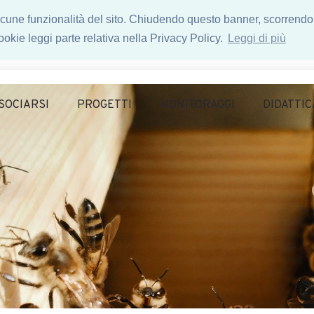
 alcune funzionalità del sito. Chiudendo questo banner, scorrendo
okie leggi parte relativa nella Privacy Policy.
Leggi di più
SOCIARSI
PROGETTI
MONITORAGGI
DIDATTIC