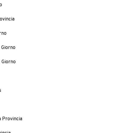
no
ovincia
orno
l Giorno
l Giorno
s
a Provincia