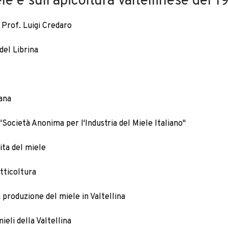
e e sull'apicoltura valtellinese del 
l Prof. Luigi Credaro
del Librina
ana
"Società Anonima per l'Industria del Miele Italiano"
ita del miele
utticoltura
 produzione del miele in Valtellina
ieli della Valtellina