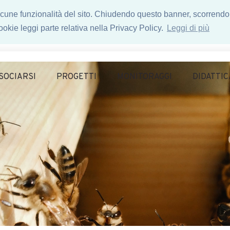
 alcune funzionalità del sito. Chiudendo questo banner, scorrendo
okie leggi parte relativa nella Privacy Policy.
Leggi di più
SOCIARSI
PROGETTI
MONITORAGGI
DIDATTIC