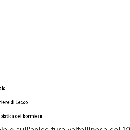
elsi
riere di Lecco
apistica del bormiese