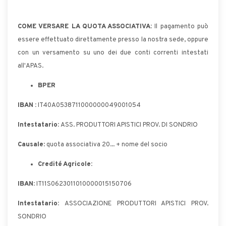
COME VERSARE LA QUOTA ASSOCIATIVA:
Il pagamento può
essere effettuato direttamente presso la nostra sede, oppure
con un versamento su uno dei due conti correnti intestati
all'APAS.
BPER
IBAN :
IT40A0538711000000049001054
Intestatario:
ASS. PRODUTTORI APISTICI PROV. DI SONDRIO
Causale
: quota associativa 20... + nome del socio
Credité Agricole:
IBAN:
IT11S0623011010000015150706
Intestatario:
ASSOCIAZIONE PRODUTTORI APISTICI PROV.
SONDRIO