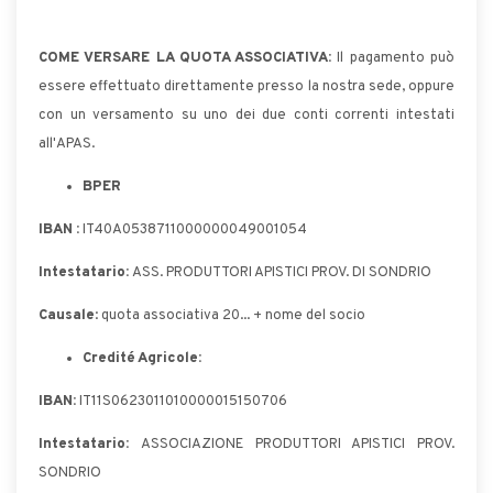
COME VERSARE LA QUOTA ASSOCIATIVA:
Il pagamento può
essere effettuato direttamente presso la nostra sede, oppure
con un versamento su uno dei due conti correnti intestati
all'APAS.
BPER
IBAN :
IT40A0538711000000049001054
Intestatario:
ASS. PRODUTTORI APISTICI PROV. DI SONDRIO
Causale
: quota associativa 20... + nome del socio
Credité Agricole:
IBAN:
IT11S0623011010000015150706
Intestatario:
ASSOCIAZIONE PRODUTTORI APISTICI PROV.
SONDRIO