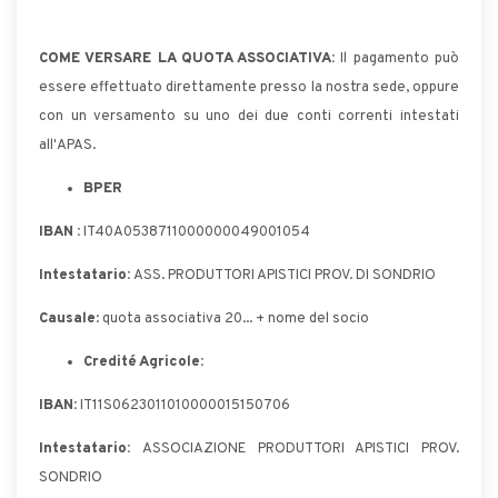
COME VERSARE LA QUOTA ASSOCIATIVA:
Il pagamento può
essere effettuato direttamente presso la nostra sede, oppure
con un versamento su uno dei due conti correnti intestati
all'APAS.
BPER
IBAN :
IT40A0538711000000049001054
Intestatario:
ASS. PRODUTTORI APISTICI PROV. DI SONDRIO
Causale
: quota associativa 20... + nome del socio
Credité Agricole:
IBAN:
IT11S0623011010000015150706
Intestatario:
ASSOCIAZIONE PRODUTTORI APISTICI PROV.
SONDRIO