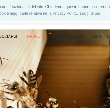
 alcune funzionalità del sito. Chiudendo questo banner, scorrendo
okie leggi parte relativa nella Privacy Policy.
Leggi di più
SOCIARSI
PROGETTI
MONITORAGGI
DIDATTIC