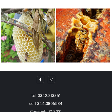
tel
0342.213351
cell
344.3806584
Copyright © 2021