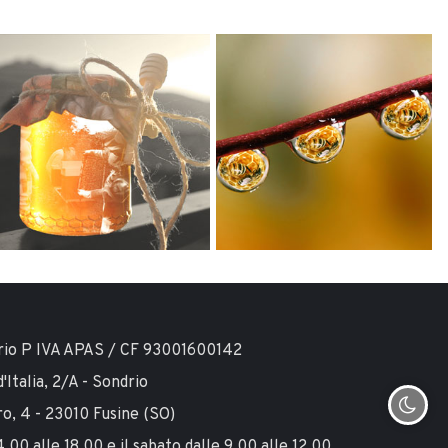
drio P IVA APAS / CF 93001600142
'Italia, 2/A - Sondrio
ro, 4 - 23010 Fusine (SO)
.00 alle 18.00 e il sabato dalle 9.00 alle 12.00