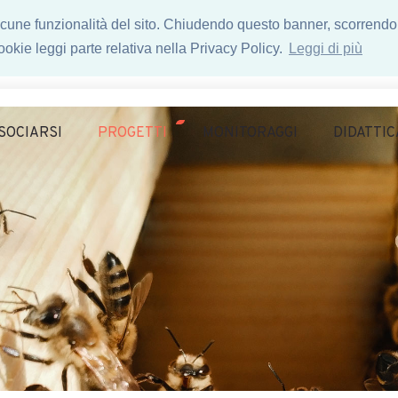
 alcune funzionalità del sito. Chiudendo questo banner, scorrendo
okie leggi parte relativa nella Privacy Policy.
Leggi di più
SOCIARSI
PROGETTI
MONITORAGGI
DIDATTIC