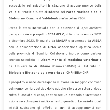
accessibile agli apicoltori la stazione di accoppiamento della
Valle di Fraele
situata all’interno del
Parco Nazionale dello
Stelvio
, nel Comune di
Valdidentro
in Valtellina (SO).
L’area è stata individuata per la selezione di
Apis mellifera
carnica
grazie al progetto
SESAMELC
, attivo da dicembre 2021
a dicembre 2023, finanziato da
MASAF
e promosso da
AISSA
con la collaborazione di
APAS
, associazione apistica locale
della provincia di Sondrio. Collaborano inoltre come partner
tecnico-scientifici, il
Dipartimento di Medicina Veterinaria
dell’Università di Milano
(Dimevet-UNIMI) e l’
Istituto di
Biologia e Biotecnologia Agraria del CNR
(IBBA-CNR).
Il progetto è nato dall’esigenza di avere un maggior controllo
sul momento riproduttivo delle api, che allo stato attuale, dove
tutto è lasciato al caso, costituisce un ostacolo a un’efficace
azione selettiva per il miglioramento genetico. Le varietà locali
infatti subiscono gli effetti di anni di accoppiamenti con