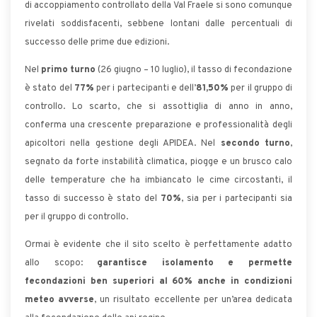
di accoppiamento controllato della Val Fraele si sono comunque
rivelati soddisfacenti, sebbene lontani dalle percentuali di
successo delle prime due edizioni.
Nel
primo turno
(26 giugno – 10 luglio), il tasso di fecondazione
è stato del
77%
per i partecipanti e dell’
81,50%
per il gruppo di
controllo. Lo scarto, che si assottiglia di anno in anno,
conferma una crescente preparazione e professionalità degli
apicoltori nella gestione degli APIDEA. Nel
secondo turno
,
segnato da forte instabilità climatica, piogge e un brusco calo
delle temperature che ha imbiancato le cime circostanti, il
tasso di successo è stato del
70%
, sia per i partecipanti sia
per il gruppo di controllo.
Ormai è evidente che il sito scelto è perfettamente adatto
allo scopo:
garantisce isolamento e permette
fecondazioni ben superiori al 60% anche in condizioni
meteo avverse
, un risultato eccellente per un’area dedicata