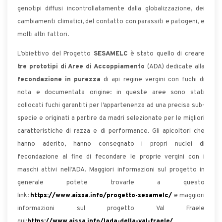
genotipi diffusi incontrollatamente dalla globalizzazione, dei
cambiamenti climatici, del contatto con parassiti e patogeni, e
molti altri fattori.
L’obiettivo del Progetto
SESAMELC
è stato quello di creare
tre prototipi di Aree di Accoppiamento
(ADA) dedicate alla
fecondazione in purezza
di api regine vergini con fuchi di
nota e documentata origine: in queste aree sono stati
collocati fuchi garantiti per l’appartenenza ad una precisa sub-
specie e originati a partire da madri selezionate per le migliori
caratteristiche di razza e di performance. Gli apicoltori che
hanno aderito, hanno consegnato i propri nuclei di
fecondazione al fine di fecondare le proprie vergini con i
maschi attivi nell’ADA. Maggiori informazioni sul progetto in
generale potete trovarle a questo
link:
https://www.aissa.info/progetto-sesamelc/
e maggiori
informazioni sul progetto Val Fraele
qui:
https://www.aissa.info/lada-della-val-fraele/