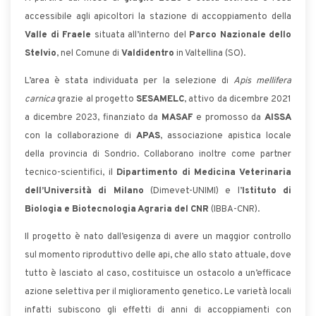
accessibile agli apicoltori la stazione di accoppiamento della
Valle di Fraele
situata all’interno del
Parco Nazionale dello
Stelvio
, nel Comune di
Valdidentro
in Valtellina (SO).
L’area è stata individuata per la selezione di
Apis mellifera
carnica
grazie al progetto
SESAMELC
, attivo da dicembre 2021
a dicembre 2023, finanziato da
MASAF
e promosso da
AISSA
con la collaborazione di
APAS
, associazione apistica locale
della provincia di Sondrio. Collaborano inoltre come partner
tecnico-scientifici, il
Dipartimento di Medicina Veterinaria
dell’Università di Milano
(Dimevet-UNIMI) e l’
Istituto di
Biologia e Biotecnologia Agraria del CNR
(IBBA-CNR).
Il progetto è nato dall’esigenza di avere un maggior controllo
sul momento riproduttivo delle api, che allo stato attuale, dove
tutto è lasciato al caso, costituisce un ostacolo a un’efficace
azione selettiva per il miglioramento genetico. Le varietà locali
infatti subiscono gli effetti di anni di accoppiamenti con