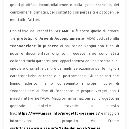
genotipi diffusi incontrollatamente dalla globalizzazione, dei
cambiamenti climatici, del contatto con parassiti e patogeni, e
molti altri fattori.
L’obiettivo del Progetto
SESAMELC
è stato quello di creare
tre prototipi di Aree di Accoppiamento
(ADA) dedicate alla
fecondazione in purezza
di api regine vergini con fuchi di
nota e documentata origine: in queste aree sono stati
collocati fuchi garantiti per l’appartenenza ad una precisa sub-
specie e originati a partire da madri selezionate per le migliori
caratteristiche di razza e di performance. Gli apicoltori che
hanno aderito, hanno consegnato i propri nuclei di
fecondazione al fine di fecondare le proprie vergini con i
maschi attivi nell’ADA. Maggiori informazioni sul progetto in
generale potete trovarle a questo
link:
https://www.aissa.info/progetto-sesamelc/
e maggiori
informazioni sul progetto Val Fraele
qui:
https://www.aissa.info/lada-della-val-fraele/