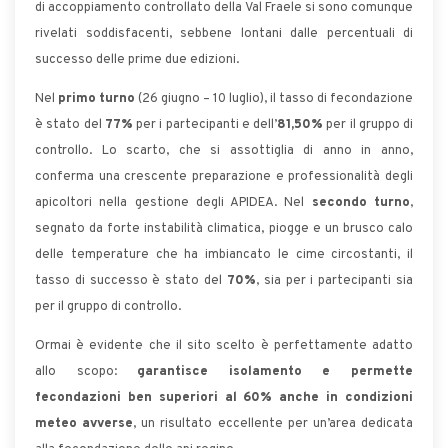
di accoppiamento controllato della Val Fraele si sono comunque
rivelati soddisfacenti, sebbene lontani dalle percentuali di
successo delle prime due edizioni.
Nel
primo turno
(26 giugno – 10 luglio), il tasso di fecondazione
è stato del
77%
per i partecipanti e dell’
81,50%
per il gruppo di
controllo. Lo scarto, che si assottiglia di anno in anno,
conferma una crescente preparazione e professionalità degli
apicoltori nella gestione degli APIDEA. Nel
secondo turno
,
segnato da forte instabilità climatica, piogge e un brusco calo
delle temperature che ha imbiancato le cime circostanti, il
tasso di successo è stato del
70%
, sia per i partecipanti sia
per il gruppo di controllo.
Ormai è evidente che il sito scelto è perfettamente adatto
allo scopo:
garantisce isolamento e permette
fecondazioni ben superiori al 60% anche in condizioni
meteo avverse
, un risultato eccellente per un’area dedicata