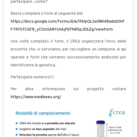
partecipare.. come?
Basta compilare il form al seguente link
https://docs.google.com/forms/d/e/1FAIpQLSe9lM48adsbDHf
FYRfGfCQF8_yCOnOA8YcHAjPd7N85pJDbZg/viewform
Una volta compilato il form, il CREA organizzerà l'invio delle
provette che vi serviranno per raccogliere un campione di api
operaie e fuchi che verranno successivamente analizzati per
identificarne la genetica.
Partecipate numerosi!!!
Per altre informazioni sul progetto visitare
https://www.medibees.org/