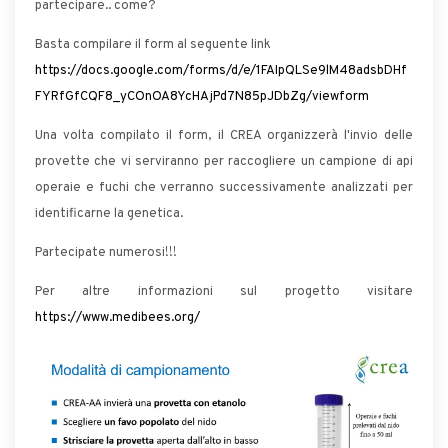
partecipare.. come?
Basta compilare il form al seguente link
https://docs.google.com/forms/d/e/1FAIpQLSe9lM48adsbDHf
FYRfGfCQF8_yCOnOA8YcHAjPd7N85pJDbZg/viewform
Una volta compilato il form, il CREA organizzerà l'invio delle
provette che vi serviranno per raccogliere un campione di api
operaie e fuchi che verranno successivamente analizzati per
identificarne la genetica.
Partecipate numerosi!!!
Per altre informazioni sul progetto visitare
https://www.medibees.org/