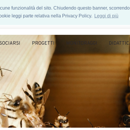
 alcune funzionalità del sito. Chiudendo questo banner, scorrendo
okie leggi parte relativa nella Privacy Policy.
Leggi di più
SOCIARSI
PROGETTI
MONITORAGGI
DIDATTIC