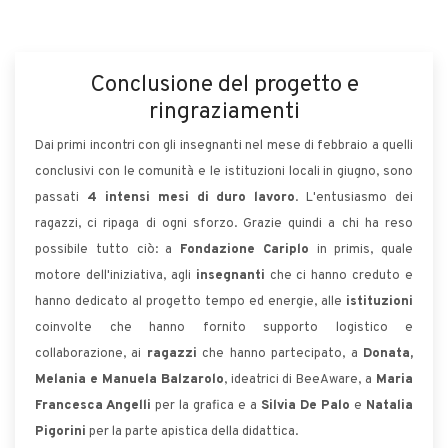
Conclusione del progetto e
ringraziamenti
Dai primi incontri con gli insegnanti nel mese di febbraio a quelli
conclusivi con le comunità e le istituzioni locali in giugno, sono
passati
4 intensi mesi di duro lavoro
. L'entusiasmo dei
ragazzi, ci ripaga di ogni sforzo. Grazie quindi a chi ha reso
possibile tutto ciò: a
Fondazione Cariplo
in primis, quale
motore dell'iniziativa, agli
insegnanti
che ci hanno creduto e
hanno dedicato al progetto tempo ed energie, alle
istituzioni
coinvolte che hanno fornito supporto logistico e
collaborazione, ai
ragazzi
che hanno partecipato, a
Donata,
Melania e Manuela Balzarolo
, ideatrici di BeeAware, a
Maria
Francesca Angelli
per la grafica e a
Silvia De Palo
e
Natalia
Pigorini
per la parte apistica della didattica.